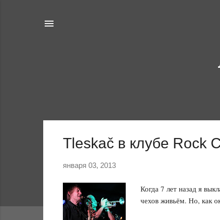
С
Tleskač в клубе Rock 
о
о
января 03, 2013
б
щ
Когда 7 лет назад я вык
е
чехов живьём. Но, как о
н