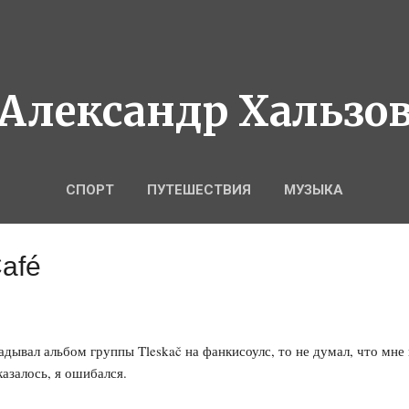
К основному контенту
Александр Хальзо
СПОРТ
ПУТЕШЕСТВИЯ
МУЗЫКА
Café
ладывал альбом группы Tleskač на фанкисоулс, то не думал, что мне
казалось, я ошибался.