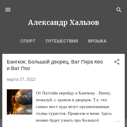
К основному контенту
Александр Хальзов
СПОРТ
ПУТЕШЕСТВИЯ
МУЗЫКА
Бангкок: Большой дворец, Ват Пхра Кео
С
и Ват Пхо
о
о
марта 27, 2012
б
щ
От Паттайи перейду к Бангкоку . Начну,
е
пожалуй, с храмов и дворцов. Т.е. тех
самых мест куда везут организованные
н
толпы туристов. Привезли и меня. Здесь
и
можно будет узнать про Большой
я
Королевский дворец , Храм Изумрудного