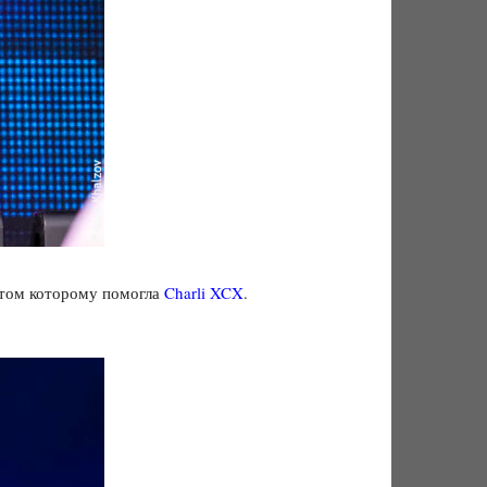
итом которому помогла
Charli XCX
.