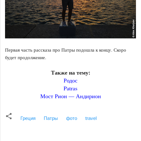
Первая часть рассказа про Патры подошла к концу. Скоро
будет продолжение.
Также на тему:
Родос
Patras
Мост Рион — Андирион
Греция
Патры
фото
travel
К