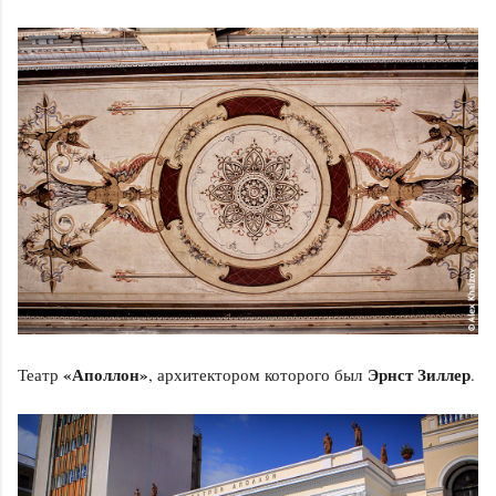
«Аполлон»
Эрнст Зиллер
Театр
, архитектором которого был
.