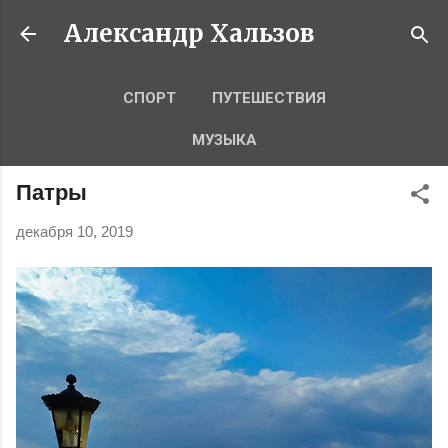
К основному контенту
Александр Хальзов
СПОРТ
ПУТЕШЕСТВИЯ
МУЗЫКА
Патры
декабря 10, 2019