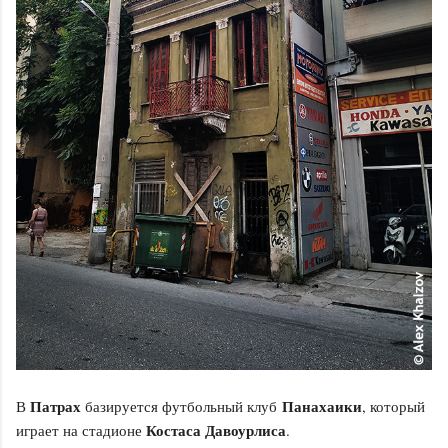
Патрах
Панахаики
В
базируется футбольный клуб
, который
Костаса Давоурлиса
играет на стадионе
.