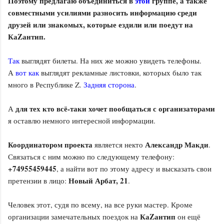
Поэтому предлагаю объединиться в
этой
группе, а также
совместными усилиями разносить информацию среди
друзей или знакомых, которые ездили или поедут на
КаZантип.
Так
выглядят билеты. На них же можно увидеть телефоны.
А
вот как
выглядят рекламные листовки, которых было так
много в Республике Z.
Задняя сторона
.
для тех кто всё-таки хочет пообщаться с организаторами
А
я оставлю немного интересной информации.
Координатором проекта
Александр Макди
является некто
.
Связаться с ним можно по следующему телефону:
+74955459445
, а найти вот по этому адресу и высказать свои
Новый Арбат, 21
претензии в лицо:
.
Человек этот, судя по всему, на все руки мастер. Кроме
КаZантип
организации замечательных поездок на
он ещё