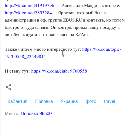
http://vk.com/id41919796
— Александр Макди в контакте.
http://vk.com/id2853284
—Ярослав, который был в
администрации в оф. группе ZBUS.RU в контакте, но потом
быстро оттуда слился. Он контролировал нашу посадку в
автобус, когда мы отправлялись на КаZан.
Также читаем много интересного тут:
https://vk.com/topic-
19700558_23449011
И стену тут:
https://vk.com/club19700558
КаZантип
Поповка
Украина
фото
travel
Место:
Поповка 96500
К
о