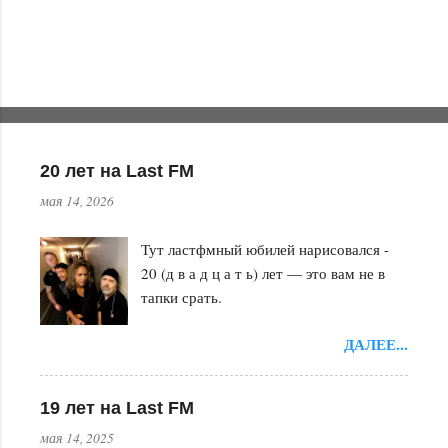
м
м
е
н
т
а
20 лет на Last FM
р
мая 14, 2026
и
и
Тут ластфмный юбилей нарисовался -
20 (д в а д ц а т ь) лет — это вам не в
тапки срать.
ДАЛЕЕ...
19 лет на Last FM
мая 14, 2025