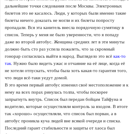
дальнейшие точки следования после Москвы. Электронных
билетов это не касалось. Люди, у которых были именно такие
билеты ничего доказать не могли и их билеты попросту
пропадали. Вся эта канитель внесла порядочную сумятицу в
список. Теперь у меня не было уверенности, что я попаду
даже во второй автобус. Женщина средних лет в эти минуты
должно быть сто раз успела пожалеть, что за скромный
гонорар согласилась выйти в народ. Выглядело это всё
как-то
так
. Нужно было видеть ужас и отчаяние на её лице, когда её
не хотели отпускать, чтобы была хоть какая-то гарантия того,
что люди всё-таки уедут домой.
В это время первый автобус изменил своё местоположение и к
нему на всех порах ринулась толпа, чтобы поскорее
запрыгнуть внутрь. Список был передан бойцам Тайфуна и
водителю, которые осуществляли контроль за входом. В итоге
так «хорошо» осуществляли, что список был порван, а в
автобус проникла куча людей вне всякой очереди и списка.
Последний гарант стабильности и защиты от хаоса был