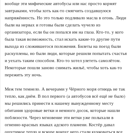
вообще эти мифические автобусы или нас просто кормят
завтраками, чтобы хоть как-то смягчить создавшуюся
напряжённость. Но это только подливало масла в огонь. Люди
были на нервах и готовы были сделать чучело из
организатора, если бы он попался им на глаза. Кто-то, у кого
была такая возможность, стал искать какие-то другие пути
выхода из сложившегося положения. Билеты на поезд были
раскуплены, но были люди, которые решили попытать счастья
и уехать таким способом. Кто-то хотел улететь самолётом.
Некоторые пошли заново снимать жильё, чтобы хоть как-то
пережить эту ночь.
Меж тем темнело. А вечерами у Чёрного моря отнюдь не так
тепло, как днём. В пол первого (а автобусов всё ещё не было)
мы решились принести к нашему вынужденному месту
обитания здоровые ветки и немного досок, которые нашли
поблизости. Через мгновение эти ветки уже полыхали в
огненно-красных языках адского пламени. Костёр давал
ощутимое тепло и вскоре вокруг него стали кучковаться все