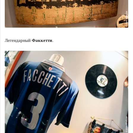
Факкетти
Легендарный
.