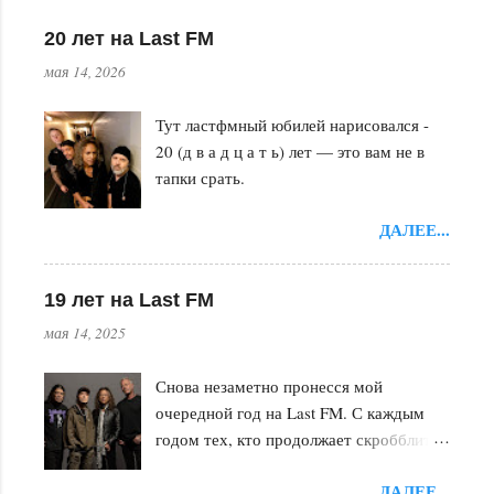
а
20 лет на Last FM
р
мая 14, 2026
и
и
Тут ластфмный юбилей нарисовался -
20 (д в а д ц а т ь) лет — это вам не в
тапки срать.
ДАЛЕЕ...
19 лет на Last FM
мая 14, 2025
Снова незаметно пронесся мой
очередной год на Last FM. С каждым
годом тех, кто продолжает скробблить
становится всё меньше. Впору уже
ДАЛЕЕ...
таких людей в красную книгу заносить.