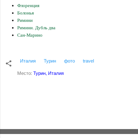
Флоренция
Болонья
Римини
Римини. Дубль два
Сан-Марино
Италия
Турин
фото
travel
Место:
Турин, Италия
К
о
м
м
е
н
т