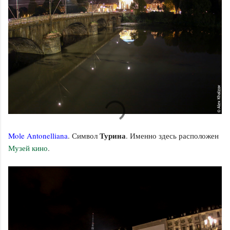
Турина
Mole Antonelliana
. Символ
. Именно здесь расположен
Музей кино
.